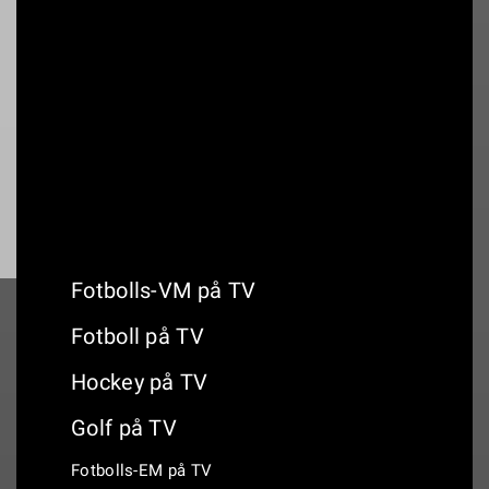
Montreal 1000
01:00
Canadian Open (1000):
huvudsändning
Fotbolls-VM på TV
Fotboll på TV
Hockey på TV
Golf på TV
Fotbolls-EM på TV