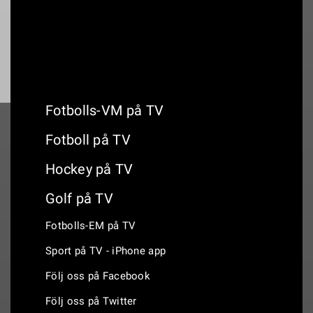
Fotbolls-VM på TV
Fotboll på TV
Hockey på TV
Golf på TV
Fotbolls-EM på TV
Sport på TV - iPhone app
Följ oss på Facebook
Följ oss på Twitter