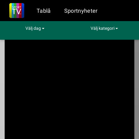
Tablå
Sportnyheter
Välj dag
Välj kategori
Sport på TV
Okategoriserat
TV4 Nyheterna och Sporten
TV4 Nyheterna och
Sporten