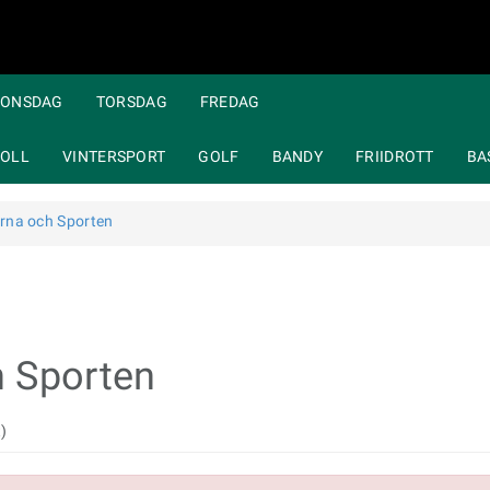
ONSDAG
TORSDAG
FREDAG
OLL
VINTERSPORT
GOLF
BANDY
FRIIDROTT
BA
rna och Sporten
 Sporten
t)