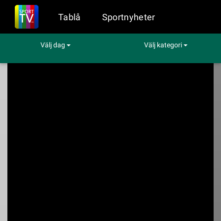
Tablå
Sportnyheter
Välj dag
Välj kategori
Sport på TV
Hockey
Ungern - Danmark
Ungern - Danmark
Viaplay kl. 16:10 - 18:10 den 16 maj (Hockey)