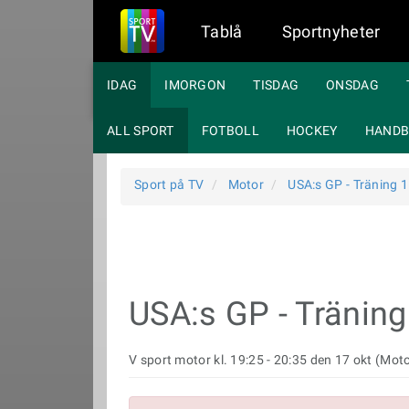
Tablå
Sportnyheter
IDAG
IMORGON
TISDAG
ONSDAG
ALL SPORT
FOTBOLL
HOCKEY
HANDB
Sport på TV
Motor
USA:s GP - Träning 1
USA:s GP - Träning
V sport motor kl. 19:25 - 20:35 den 17 okt (Mot