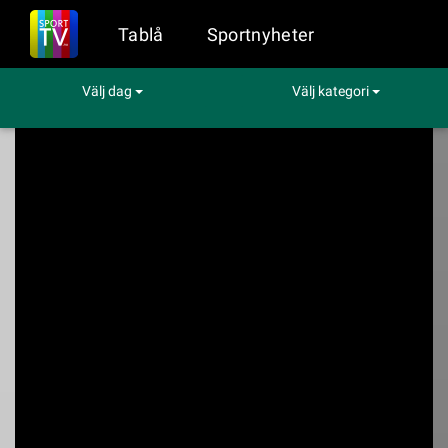
Tablå
Sportnyheter
Välj dag
Välj kategori
Sport på TV
Fotboll
Varbergs BoIS - Norrby IF
Varbergs BoIS -
Norrby IF