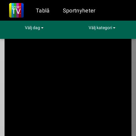
Tablå
Sportnyheter
Välj dag
Välj kategori
Sport på TV
Hockey
Vegas - St. Louis
Vegas - St. Louis
Viaplay kl. 04:05 - 06:05 den 11 jan (Hockey)