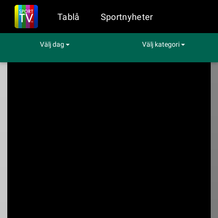
Tablå
Sportnyheter
Välj dag
Välj kategori
Sport på TV
Hockey
New Jersey - Florida
New Jersey - Florida
Viaplay kl. 01:05 - 03:05 den 04 mar (Hockey)