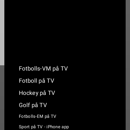
18:30
Canadian Open (1000)
Fotbolls-VM på TV
Fotboll på TV
Hockey på TV
Golf på TV
Fotbolls-EM på TV
Sport på TV - iPhone app