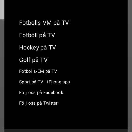
Fotbolls-VM på TV
Fotboll på TV
Hockey på TV
Golf på TV
Fotbolls-EM på TV
Sport på TV - iPhone app
Följ oss på Facebook
Följ oss på Twitter